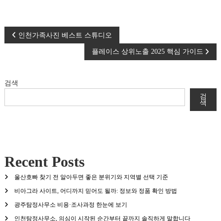
글
인천가족사진 베스트 스튜디오
플레이스 상위노출 2025 핵심 가이드
탐
색
검색
검
색
Recent Posts
울산호빠 찾기 전 알아두면 좋은 분위기와 지역별 선택 기준
비아그라 사이트, 어디까지 믿어도 될까: 정보와 정품 확인 방법
광주탐정사무소 비용·조사과정 한눈에 보기
인천탐정사무소, 의심이 시작된 순간부터 끝까지 솔직하게 말합니다