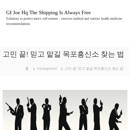
콘
텐
GI Joe Hq The Shipping Is Always Free
츠
Solutions to protect men's self-esteem – exercise method and various health medicine
로
recommendations
바
로
가
기
고민 끝! 믿고 맡길 목포흥신소 찾는 법
홈
Uncategorized
고민 끝! 믿고 맡길 목포흥신소 찾는 법