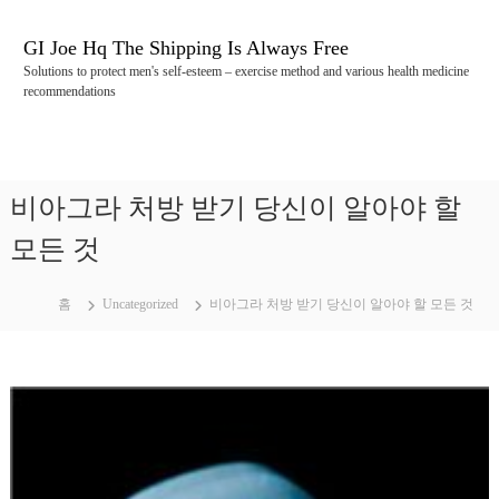
콘
텐
GI Joe Hq The Shipping Is Always Free
츠
Solutions to protect men's self-esteem – exercise method and various health medicine
로
recommendations
바
로
가
기
비아그라 처방 받기 당신이 알아야 할
모든 것
홈
Uncategorized
비아그라 처방 받기 당신이 알아야 할 모든 것