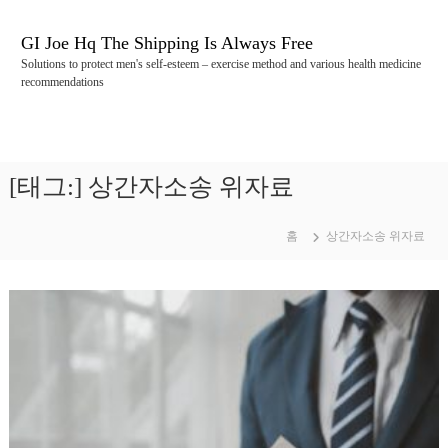
콘
텐
GI Joe Hq The Shipping Is Always Free
츠
Solutions to protect men's self-esteem – exercise method and various health medicine
로
recommendations
바
로
가
기
[태그:]
상간자소송 위자료
홈
상간자소송 위자료