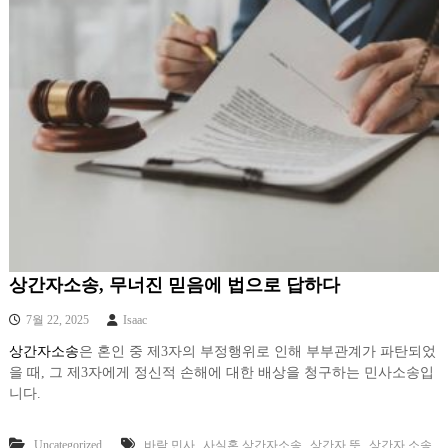
상간자소송, 무너진 믿음에 법으로 답하다
7월 22, 2025
Isaac
상간자소송
은 혼인 중 제3자의 부정행위로 인해 부부관계가 파탄되었
을 때, 그 제3자에게 정신적 손해에 대한 배상을 청구하는 민사소송입
니다.
,
,
,
Uncategorized
바람 민사
사실혼 상간자소송
상간자 뜻
상간자 소송