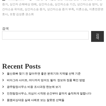
,
,
,
,
,
증거
상간자 손해배상 판례
상간자소송
상간자소송 기간
상간자소송 방어
상
,
,
,
,
간자소송 위자료
상간자소송 증거
상간자소송 증거 부족
이혼소송
이혼전문변
,
호사
포항 김성훈 권소희
검색
검
색
Recent Posts
울산호빠 찾기 전 알아두면 좋은 분위기와 지역별 선택 기준
비아그라 사이트, 어디까지 믿어도 될까: 정보와 정품 확인 방법
광주탐정사무소 비용·조사과정 한눈에 보기
인천탐정사무소, 의심이 시작된 순간부터 끝까지 솔직하게 말합니다
몸캠피싱대응 실패 사례로 보는 잘못된 선택들